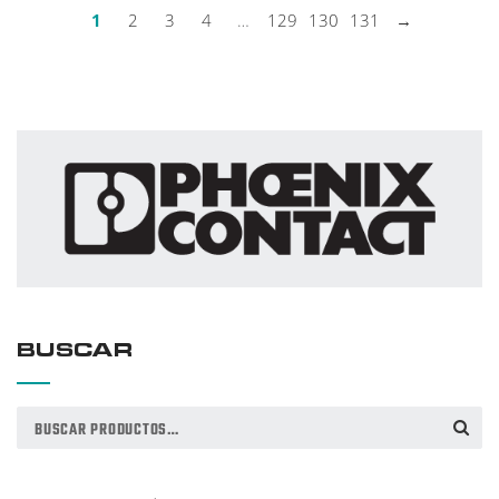
1
2
3
4
…
129
130
131
→
BUSCAR
Buscar
BUSCAR
por: