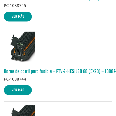
PC-1088745
VER MÁS
Borne de carril para fusible – PTV 4-HESILED 60 (5X20) – 1088
PC-1088744
VER MÁS