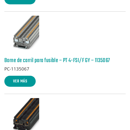
Borne de carril para fusible – PT 4-FSI/F GY – 1135067
PC-1135067
VER MÁS