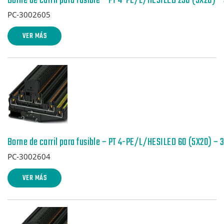
Borne de carril para fusible – PT 4-PE/L/HESILED 250 (5X20) 
PC-3002605
VER MÁS
Borne de carril para fusible – PT 4-PE/L/HESILED 60 (5X20) –
PC-3002604
VER MÁS