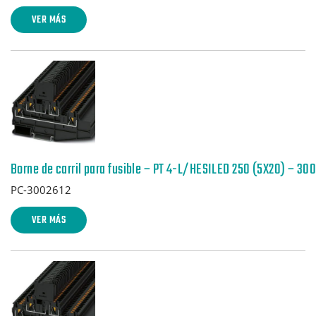
VER MÁS
Borne de carril para fusible – PT 4-L/HESILED 250 (5X20) – 30
PC-3002612
VER MÁS