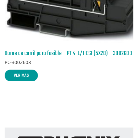
Borne de carril para fusible – PT 4-L/HESI (5X20) – 3002608
PC-3002608
VER MÁS