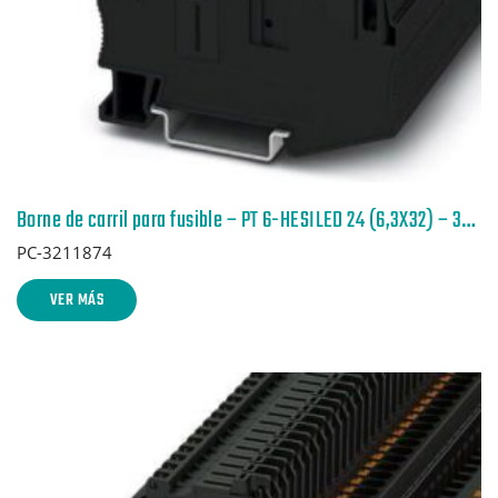
Borne de carril para fusible – PT 6-HESILED 24 (6,3X32) – 3211874
PC-3211874
VER MÁS