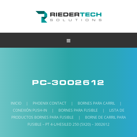
PC-3002612
INICIO
|
PHOENIX CONTACT
|
BORNES PARA CARRIL
|
CONEXIÓN PUSH-IN
|
BORNES PARA FUSIBLE
|
LISTA DE
PRODUCTOS BORNES PARA FUSIBLE
|
BORNE DE CARRIL PARA
FUSIBLE – PT 4-L/HESILED 250 (5X20) – 3002612