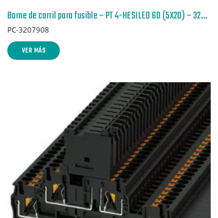
Borne de carril para fusible – PT 4-HESILED 60 (5X20) – 3207908
PC-3207908
VER MÁS