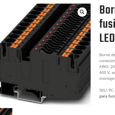
Bor
fus
LED
Borne de 
conexión
AWG: 20 
400 V, a
montaje:
SKU:
PC
para fusi