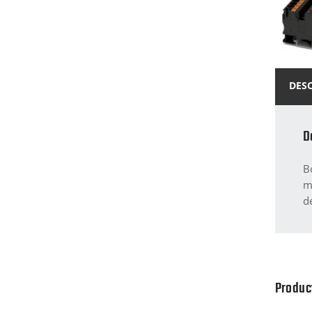
DES
D
B
m
d
Produc