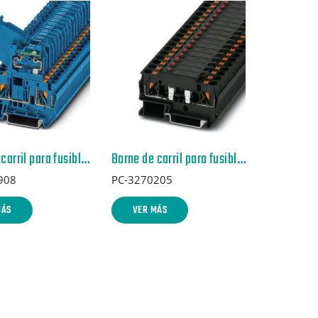
Borne de carril para fusible – PT 4-HESILA 250 (5X20) BU/BU – 3211908
Borne de carril para fusible – PTC 4-HESILED 60 (5X20) – 3270205
908
PC-3270205
MÁS
VER MÁS