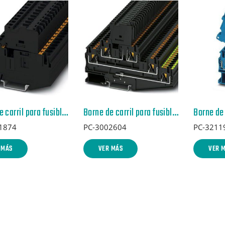
Borne de carril para fusible – PT 6-HESILED 24 (6,3X32) – 3211874
Borne de carril para fusible – PT 4-PE/L/HESILED 60 (5X20) – 3002604
1874
PC-3002604
PC-3211
 MÁS
VER MÁS
VER 