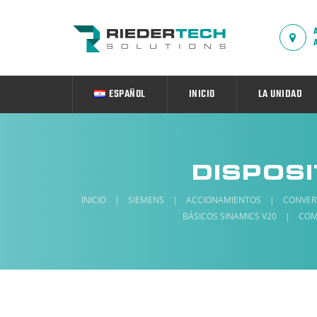
ESPAÑOL
INICIO
LA UNIDAD
INICIO
|
SIEMENS
|
ACCIONAMIENTOS
|
CONVER
BÁSICOS SINAMICS V20
|
COM