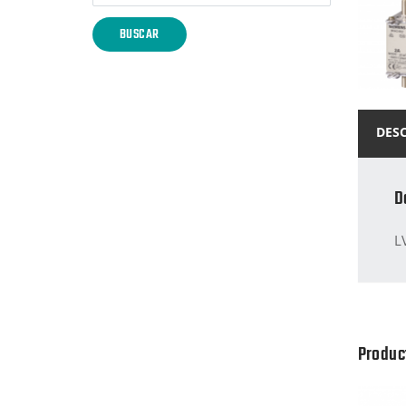
BUSCAR
DES
D
L
Produc