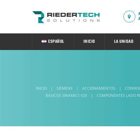
ESPAÑOL
INICIO
LA UNIDAD
INICIO
|
SIEMENS
|
ACCIONAMIENTOS
|
CONVER
BÁSICOS SINAMICS V20
|
COMPONENTES LADO R