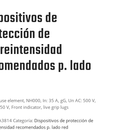
positivos de
tección de
reintensidad
omendados p. lado
use element, NH000, In: 35 A, gG, Un AC: 500 V,
0 V, Front indicator, live grip lugs
A3814
Categoría:
Dispositivos de protección de
ensidad recomendados p. lado red