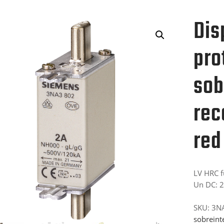
Dis
pro
sob
rec
red
LV HRC f
Un DC: 25
SKU:
3N
sobreint