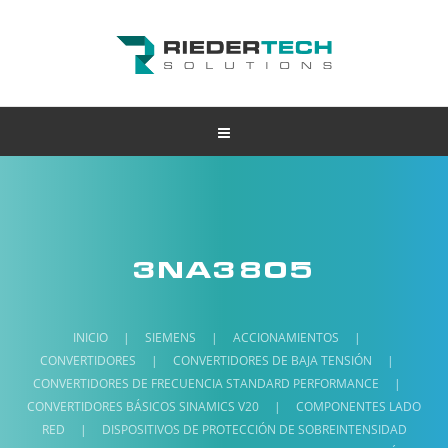
3NA3805
INICIO
|
SIEMENS
|
ACCIONAMIENTOS
|
CONVERTIDORES
|
CONVERTIDORES DE BAJA TENSIÓN
|
CONVERTIDORES DE FRECUENCIA STANDARD PERFORMANCE
|
CONVERTIDORES BÁSICOS SINAMICS V20
|
COMPONENTES LADO
RED
|
DISPOSITIVOS DE PROTECCIÓN DE SOBREINTENSIDAD