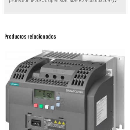
protection IP20/UL open Size: Size E 244x265x209 (W
Productos relacionados