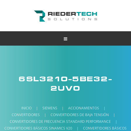
6SL3210-5BE32-
2UV0
INICIO
|
SIEMENS
|
ACCIONAMIENTOS
|
CONVERTIDORES
|
CONVERTIDORES DE BAJA TENSIÓN
|
CONVERTIDORES DE FRECUENCIA STANDARD PERFORMANCE
|
CONVERTIDORES BÁSICOS SINAMICS V20
|
CONVERTIDORES BÁSICOS