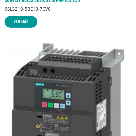
Convertidores básicos SINAMICS V20
6SL3210-5BE13-7CV0
VER MÁS