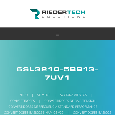
6SL3210-5BB13-
7UV1
INICIO
|
SIEMENS
|
ACCIONAMIENTOS
|
CONVERTIDORES
|
CONVERTIDORES DE BAJA TENSIÓN
|
CONVERTIDORES DE FRECUENCIA STANDARD PERFORMANCE
|
CONVERTIDORES BÁSICOS SINAMICS V20
|
CONVERTIDORES BÁSICOS