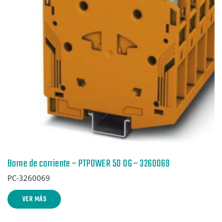
Borne de corriente – PTPOWER 50 OG – 3260069
PC-3260069
VER MÁS