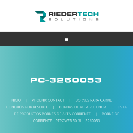
PC-3260053
INICIO
|
PHOENIX CONTACT
|
BORNES PARA CARRIL
|
CONEXIÓN POR RESORTE
|
BORNAS DE ALTA POTENCIA
|
LISTA
DE PRODUCTOS BORNES DE ALTA CORRIENTE
|
BORNE DE
CORRIENTE – PTPOWER 50-3L – 3260053