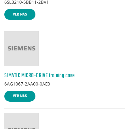
6SL3210-5BB11-2BV1
VER MÁS
SIMATIC MICRO-DRIVE training case
6AG1067-2AA00-0AE0
VER MÁS