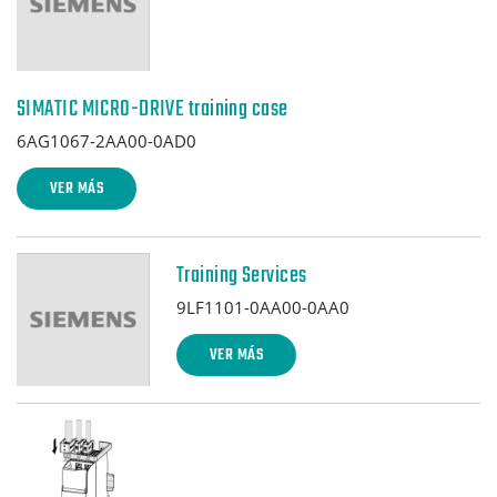
SIMATIC MICRO-DRIVE training case
6AG1067-2AA00-0AD0
VER MÁS
Training Services
9LF1101-0AA00-0AA0
VER MÁS