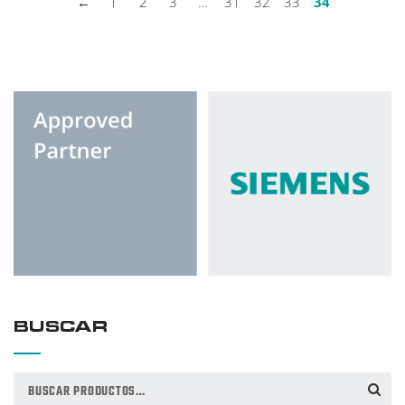
←
1
2
3
…
31
32
33
34
BUSCAR
Buscar
BUSCAR
por: