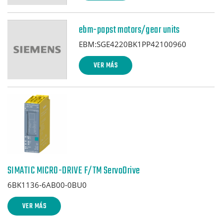
ebm-papst motors/gear units
EBM:SGE4220BK1PP42100960
VER MÁS
SIMATIC MICRO-DRIVE F/TM ServoDrive
6BK1136-6AB00-0BU0
VER MÁS