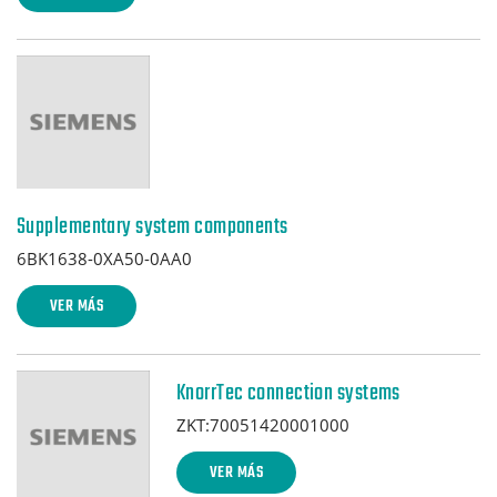
Supplementary system components
6BK1638-0XA50-0AA0
VER MÁS
KnorrTec connection systems
ZKT:70051420001000
VER MÁS