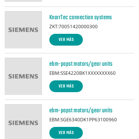
KnorrTec connection systems
ZKT:70051420000300
VER MÁS
ebm-papst motors/gear units
EBM:SSE4220BK1XXXXXXXX60
VER MÁS
ebm-papst motors/gear units
EBM:SGE6340DK1PP63100960
VER MÁS