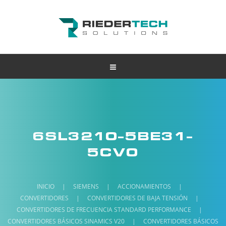
6SL3210-5BE31-
5CV0
INICIO
|
SIEMENS
|
ACCIONAMIENTOS
|
CONVERTIDORES
|
CONVERTIDORES DE BAJA TENSIÓN
|
CONVERTIDORES DE FRECUENCIA STANDARD PERFORMANCE
|
CONVERTIDORES BÁSICOS SINAMICS V20
|
CONVERTIDORES BÁSICOS