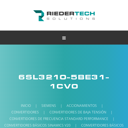
6SL3210-5BE31-
1CV0
INICIO
|
SIEMENS
|
ACCIONAMIENTOS
|
CONVERTIDORES
|
CONVERTIDORES DE BAJA TENSIÓN
|
CONVERTIDORES DE FRECUENCIA STANDARD PERFORMANCE
|
CONVERTIDORES BÁSICOS SINAMICS V20
|
CONVERTIDORES BÁSICOS