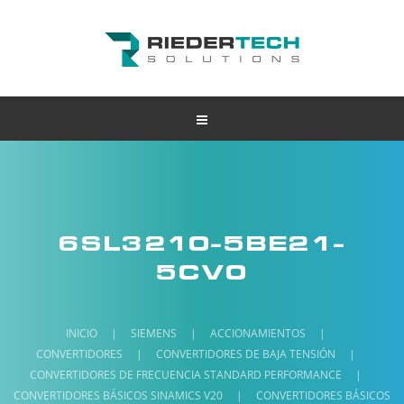
6SL3210-5BE21-
5CV0
INICIO
|
SIEMENS
|
ACCIONAMIENTOS
|
CONVERTIDORES
|
CONVERTIDORES DE BAJA TENSIÓN
|
CONVERTIDORES DE FRECUENCIA STANDARD PERFORMANCE
|
CONVERTIDORES BÁSICOS SINAMICS V20
|
CONVERTIDORES BÁSICOS