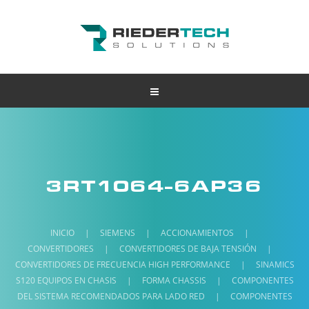
3RT1064-6AP36
INICIO
|
SIEMENS
|
ACCIONAMIENTOS
|
CONVERTIDORES
|
CONVERTIDORES DE BAJA TENSIÓN
|
CONVERTIDORES DE FRECUENCIA HIGH PERFORMANCE
|
SINAMICS
S120 EQUIPOS EN CHASIS
|
FORMA CHASSIS
|
COMPONENTES
DEL SISTEMA RECOMENDADOS PARA LADO RED
|
COMPONENTES