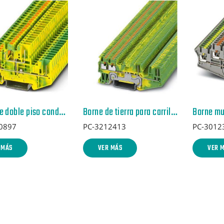
Borne de doble piso conductor de protección – PTTB 2,5/2P-PE – 3210897
Borne de tierra para carril – PT 1,5/S-QUATTRO/2P-PE – 3212413
0897
PC-3212413
PC-3012
 MÁS
VER MÁS
VER 