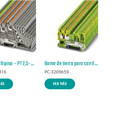
Borne multipiso – PT 2,5-PE/3L/2P – 3012316
Borne de tierra para carril – PT 2,5-TWIN/1P-PE – 3209659
316
PC-3209659
MÁS
VER MÁS