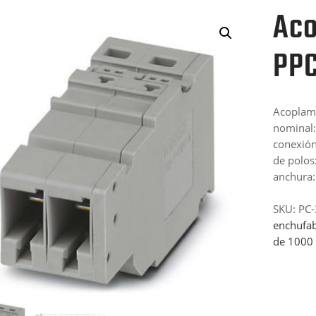
Aco
PPC
Acoplami
nominal:
conexión
de polos
anchura:
SKU:
PC
enchufab
de 1000