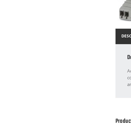
DES
D
A
c
a
Produc