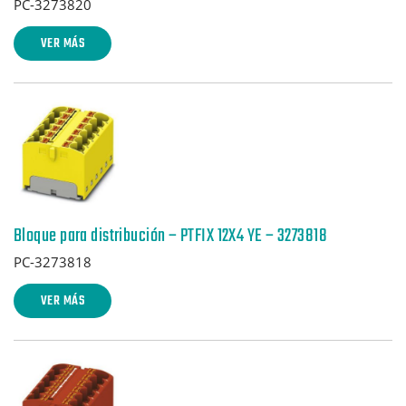
PC-3273820
VER MÁS
Bloque para distribución – PTFIX 12X4 YE – 3273818
PC-3273818
VER MÁS