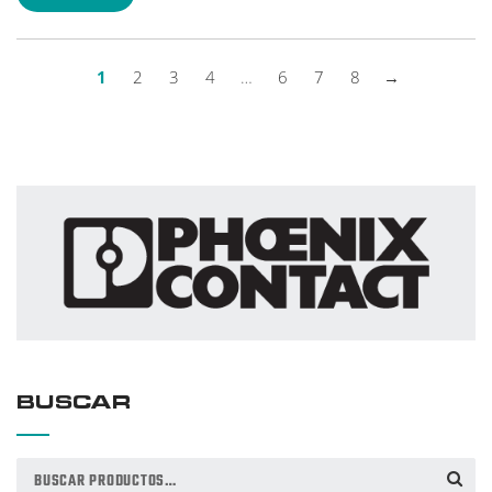
1
2
3
4
…
6
7
8
→
BUSCAR
Buscar
BUSCAR