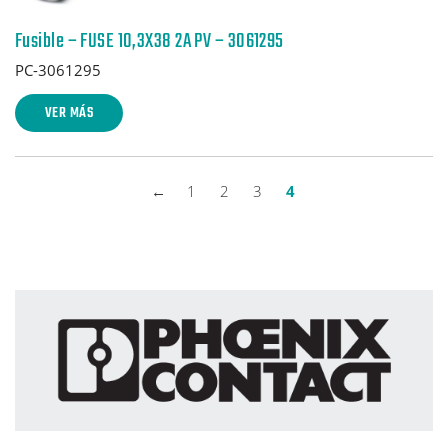
Fusible – FUSE 10,3X38 2A PV – 3061295
PC-3061295
VER MÁS
←
1
2
3
4